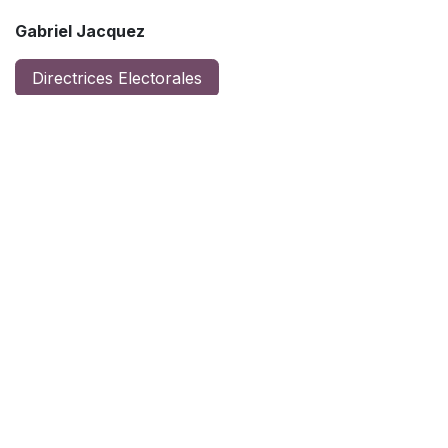
Gabriel Jacquez
Directrices Electorales
Chapter Election Report
Chapter Election
In this section, you will discover the