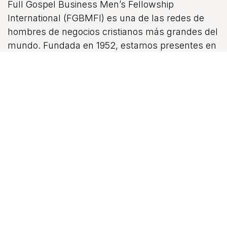
Full Gospel Business Men’s Fellowship
International (FGBMFI) es una de las redes de
hombres de negocios cristianos más grandes del
mundo. Fundada en 1952, estamos presentes en
más de 80 naciones, reuniéndonos en miles de
capítulos. Aquí en los Estados Unidos hay miles
de miembros que representan capítulos en las 10
regiones de FGBMFI USA
¡Su Signo Sobre Nosotros es Amor!
Contáctese con nosotros
info@sucompañía.example.com
+1 (833) 342-6387
28610 HWY 290, Suite F09 # 235,
Cypress, TX 77433